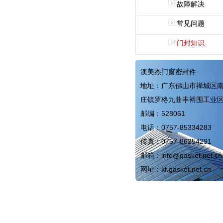
故障解决
常见问题
门封知识
澳美杰门窗密封件
地址：广东佛山巿禅城区
庄镇罗格九曲丰裕围工业
邮编：528061
电话：0757-85334283
传真：0757-86254291
邮箱：
info@gasket.net.cn
网址：
kf.gasket.net.cn