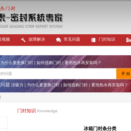
装视频
故障解决
常见问题
门封知识
|
为什么要更换门封
|
如何选购门封
|
要泡热水再安装吗？
点问题
没吸力
|
为什么要更换门封
|
如何选购门封
|
要泡热水再安装吗？
识
门封知识
Knowledge
冰箱门封条分类